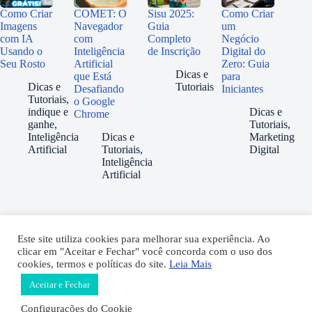
Como Criar
COMET: O
Sisu 2025:
Como Criar
Imagens
Navegador
Guia
um
com IA
com
Completo
Negócio
Usando o
Inteligência
de Inscrição
Digital do
Seu Rosto
Artificial
Zero: Guia
Dicas e
que Está
para
Dicas e
Tutoriais
Desafiando
Iniciantes
Tutoriais
,
o Google
indique e
Dicas e
Chrome
ganhe
,
Tutoriais
,
Inteligência
Dicas e
Marketing
Artificial
Tutoriais
,
Digital
Inteligência
Artificial
fabiozanini.com © 2026 - Todos direitos Reservados
Este site utiliza cookies para melhorar sua experiência. Ao
clicar em "Aceitar e Fechar" você concorda com o uso dos
cookies, termos e políticas do site.
Leia Mais
TERMOS DE USO
POLÍTICA PRIVACIDADE
Aceitar e Fechar
Configurações do Cookie