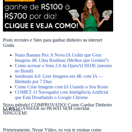
Posts recentes e Sites para ganhar dinheiro na internet
Gratis
Nano Banana Pro: A Nova IA Grátis que Gera
Imagens 4K Ultra Realistas (Melhor que Gemini?)
Como acessar o Sora 2.0 da OpenAI HOJE (mesmo
no Brasil)
Seedream 4.0: Gere Imagens em 4K com IA —
Ilimitado por 7 Dias
Como Criar Imagens com IA Usando o Seu Rosto
COMET: O Navegador com Inteligência Artificial
que Está Desafiando o Google Chrome
Novo método! COMPROVADO! Como Ganhar Dinheiro
COMO GANHAR no #KWAI SEM convidar
no Kwai
NINGUÉM!
Primeiramente, Nesse Vídeo, eu vou te ensinar como