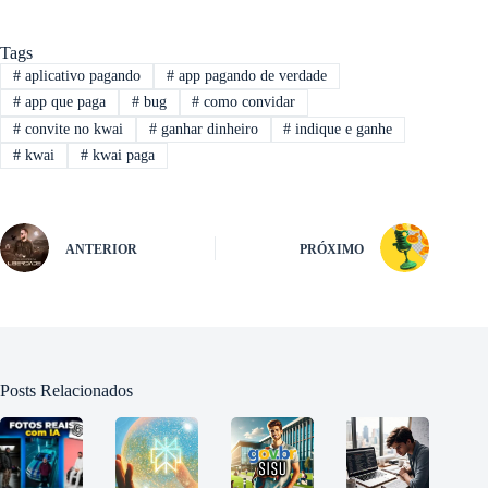
Tags
#
aplicativo pagando
#
app pagando de verdade
#
app que paga
#
bug
#
como convidar
#
convite no kwai
#
ganhar dinheiro
#
indique e ganhe
#
kwai
#
kwai paga
ANTERIOR
PRÓXIMO
Posts Relacionados