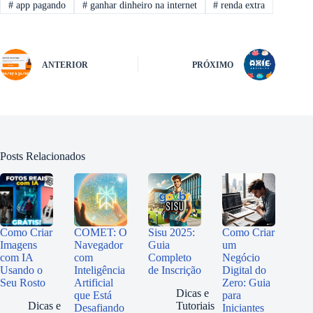
#
app pagando
#
ganhar dinheiro na internet
#
renda extra
ANTERIOR
PRÓXIMO
Posts Relacionados
Como Criar
COMET: O
Sisu 2025:
Como Criar
Imagens
Navegador
Guia
um
com IA
com
Completo
Negócio
Usando o
Inteligência
de Inscrição
Digital do
Seu Rosto
Artificial
Zero: Guia
Dicas e
que Está
para
Dicas e
Tutoriais
Desafiando
Iniciantes