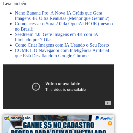
Leia também
Nano Banana Pro: A Nova IA Grátis que Gera
Imagens 4K Ultra Realistas (Melhor que Gemini?)
Como acessar o Sora 2.0 da OpenAI HOJE (mesmo
no Brasil)
Seedream 4.0: Gere Imagens em 4K com IA —
Ilimitado por 7 Dias
Como Criar Imagens com IA Usando o Seu Rosto
COMET: O Navegador com Inteligência Artificial
que Está Desafiando o Google Chrome