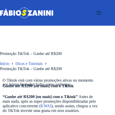
Promoção TikTok – Ganhe até R$200
Início
Dicas e Tutoriais
Promoção TikTok – Ganhe até R$200
O Tiktok está com várias promoções ativas no momento
por tempo limitado! Saiba como participar.
Ganhe até R$200 [ou mais] com o Tiktok
“Ganhe até R$200 [ou mais] com o Tiktok​”
Antes de
mais nada, após as super promoções disponibilizadas pelo
aplicativo concorrente (
KWAI
), sendo assim, chegou a vez
do TikTok investir uma grana em seus usuários.