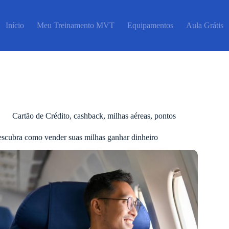
Início
Meu Treinamento MVT
Equipamentos
Aula Grátis
Cartão de Crédito
,
cashback
,
milhas aéreas
,
pontos
scubra como vender suas milhas ganhar dinheiro