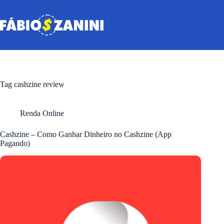
Pular
para
o
conteúdo
Tag
cashzine review
Renda Online
Cashzine – Como Ganhar Dinheiro no Cashzine (App
Pagando)