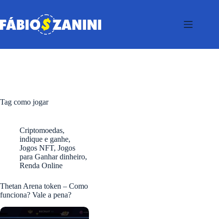
Pular
para
o
conteúdo
Tag
como jogar
Criptomoedas
,
indique e ganhe
,
Jogos NFT
,
Jogos
para Ganhar dinheiro
,
Renda Online
Thetan Arena token – Como
funciona? Vale a pena?