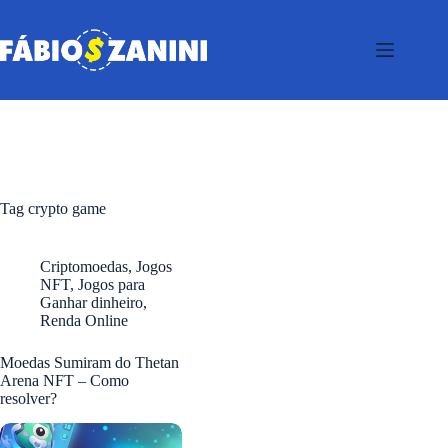
Pular
para
o
conteúdo
Tag
crypto game
Criptomoedas
,
Jogos
NFT
,
Jogos para
Ganhar dinheiro
,
Renda Online
Moedas Sumiram do Thetan
Arena NFT – Como
resolver?