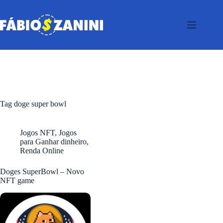
Pular
para
o
conteúdo
Tag
doge super bowl
Jogos NFT
,
Jogos
para Ganhar dinheiro
,
Renda Online
Doges SuperBowl – Novo
NFT game