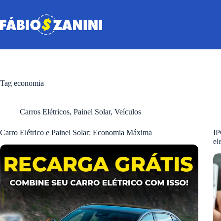
Pular
para
o
conteúdo
Tag
economia
Carros Elétricos
,
Painel Solar
,
Veículos
Carro Elétrico e Painel Solar: Economia Máxima
IP
el