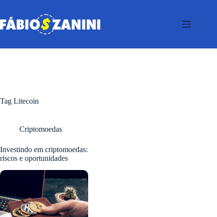
Pular
para
o
conteúdo
Tag
Litecoin
Criptomoedas
Investindo em criptomoedas:
riscos e oportunidades