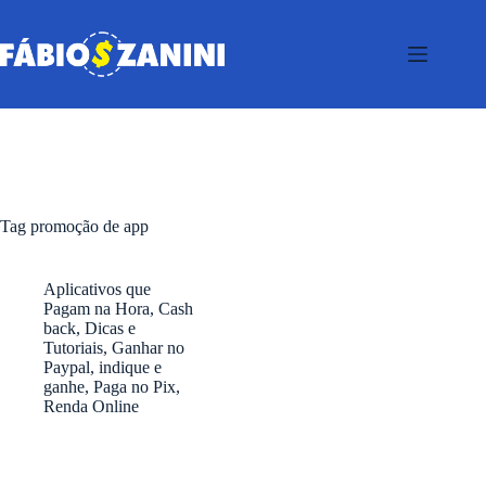
Pular
para
o
conteúdo
Tag
promoção de app
Aplicativos que
Pagam na Hora
,
Cash
back
,
Dicas e
Tutoriais
,
Ganhar no
Paypal
,
indique e
ganhe
,
Paga no Pix
,
Renda Online