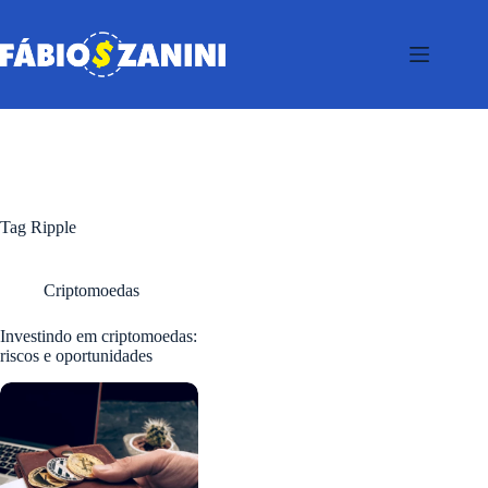
Pular
para
o
conteúdo
Tag
Ripple
Criptomoedas
Investindo em criptomoedas:
riscos e oportunidades