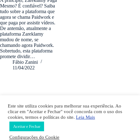
A princípio, Zareklamy Paga
Mesmo? É confiável? Saiba
tudo sobre a plataforma que
agora se chama Paidwork e
que paga por assistir vídeos.
De antemão, atualmente a
plataforma Zareklamy
mudou de nome, se
chamando agora Paidwork.
Sobretudo, esta plataforma
promete dividir…
Fábio Zanini
11/04/2022
fabiozanini.com © 2026 - Todos direitos Reservados
Este site utiliza cookies para melhorar sua experiência. Ao
clicar em "Aceitar e Fechar" você concorda com o uso dos
cookies, termos e políticas do site.
Leia Mais
TERMOS DE USO
POLÍTICA PRIVACIDADE
Aceitar e Fechar
Configurações do Cookie