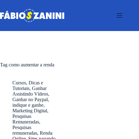
Pular
para
o
conteúdo
Tag
como aumentar a renda
Cursos
,
Dicas e
Tutoriais
,
Ganhar
Assistindo Vídeos
,
Ganhar no Paypal
,
indique e ganhe
,
Marketing Digital
,
Pesquisas
Remuneradas
,
Pesquisas
remuneradas
,
Renda
Online
,
Sites pagando