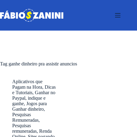
Pular
para
o
conteúdo
Tag
ganhe dinheiro pra assistir anuncios
Aplicativos que
Pagam na Hora
,
Dicas
e Tutoriais
,
Ganhar no
Paypal
,
indique e
ganhe
,
Jogos para
Ganhar dinheiro
,
Pesquisas
Remuneradas
,
Pesquisas
remuneradas
,
Renda
Online
,
Sites pagando