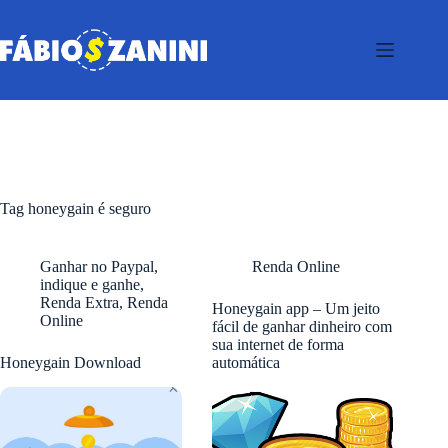
Pular
para
o
conteúdo
Tag
honeygain é seguro
Ganhar no Paypal
,
Renda Online
indique e ganhe
,
Renda Extra
,
Renda
Honeygain app – Um jeito
Online
fácil de ganhar dinheiro com
sua internet de forma
Honeygain Download
automática