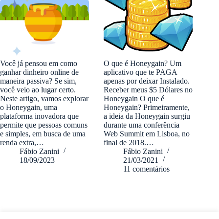
Você já pensou em como
O que é Honeygain? Um
ganhar dinheiro online de
aplicativo que te PAGA
maneira passiva? Se sim,
apenas por deixar Instalado.
você veio ao lugar certo.
Receber meus $5 Dólares no
Neste artigo, vamos explorar
Honeygain O que é
o Honeygain, uma
Honeygain? Primeiramente,
plataforma inovadora que
a ideia da Honeygain surgiu
permite que pessoas comuns
durante uma conferência
e simples, em busca de uma
Web Summit em Lisboa, no
renda extra,…
final de 2018.…
Fábio Zanini
Fábio Zanini
18/09/2023
21/03/2021
11 comentários
fabiozanini.com © 2026 - Todos direitos Reservados