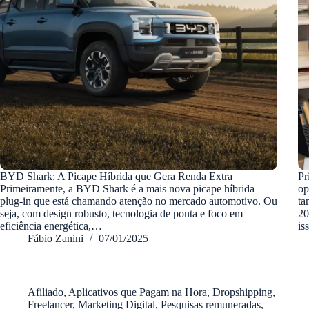
BYD Shark: A Picape Híbrida que Gera Renda Extra
Pr
Primeiramente, a BYD Shark é a mais nova picape híbrida
op
plug-in que está chamando atenção no mercado automotivo. Ou
ta
seja, com design robusto, tecnologia de ponta e foco em
20
eficiência energética,…
is
Fábio Zanini
07/01/2025
Afiliado
,
Aplicativos que Pagam na Hora
,
Dropshipping
,
Freelancer
,
Marketing Digital
,
Pesquisas remuneradas
,