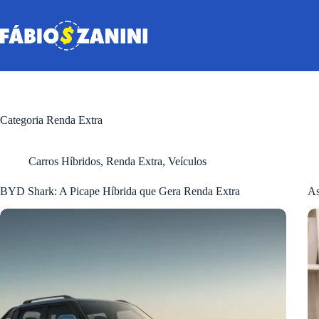
Pular
para
o
conteúdo
Categoria
Renda Extra
Carros Híbridos
,
Renda Extra
,
Veículos
BYD Shark: A Picape Híbrida que Gera Renda Extra
As