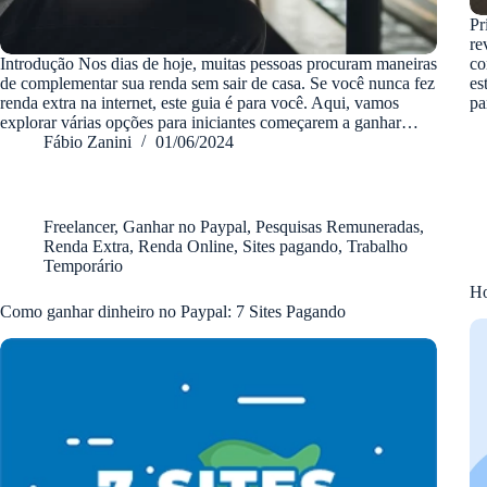
Pr
re
Introdução Nos dias de hoje, muitas pessoas procuram maneiras
co
de complementar sua renda sem sair de casa. Se você nunca fez
es
renda extra na internet, este guia é para você. Aqui, vamos
pa
explorar várias opções para iniciantes começarem a ganhar…
Fábio Zanini
01/06/2024
Freelancer
,
Ganhar no Paypal
,
Pesquisas Remuneradas
,
Renda Extra
,
Renda Online
,
Sites pagando
,
Trabalho
Temporário
Ho
Como ganhar dinheiro no Paypal: 7 Sites Pagando