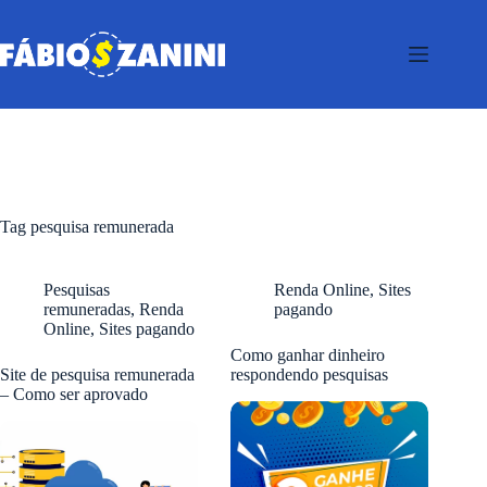
Pular
para
o
conteúdo
Tag
pesquisa remunerada
Pesquisas
Renda Online
,
Sites
remuneradas
,
Renda
pagando
Online
,
Sites pagando
Como ganhar dinheiro
Site de pesquisa remunerada
respondendo pesquisas
– Como ser aprovado