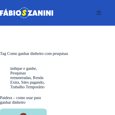
Pular
para
o
conteúdo
Tag
Como ganhar dinheiro com pesquisas
indique e ganhe
,
Pesquisas
remuneradas
,
Renda
Extra
,
Sites pagando
,
Trabalho Temporário
Paidera – como usar para
ganhar dinheiro