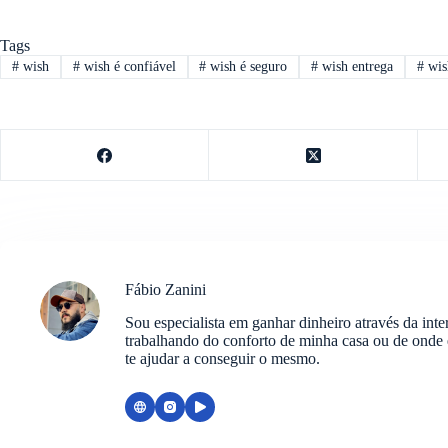
Tags
#
wish
#
wish é confiável
#
wish é seguro
#
wish entrega
#
wis
Fábio Zanini
Sou especialista em ganhar dinheiro através da in
trabalhando do conforto de minha casa ou de onde e
te ajudar a conseguir o mesmo.