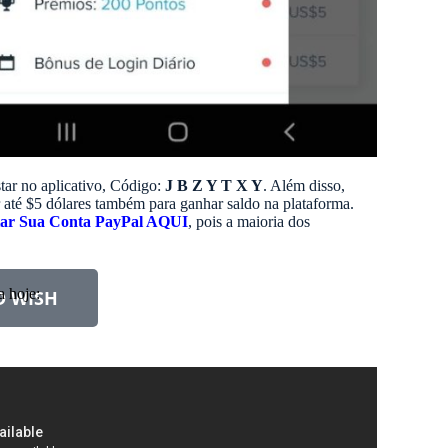
tar no aplicativo, Código:
J B Z Y T X Y
. Além disso,
 até $5 dólares também para ganhar saldo na plataforma.
iar Sua Conta PayPal AQUI
, pois a maioria dos
a hoje:
 WISH